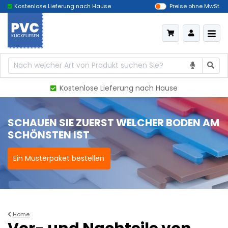
stenlose Lieferung nach Hause
Das billigste Deutschland
Preise ohne MwSt.
Kostenlose Lieferung nach Hause
SCHAUEN SIE ZUERST WELCHER BODEN AM
SCHÖNSTEN IST
Ein Musterpaket bestellen
Home