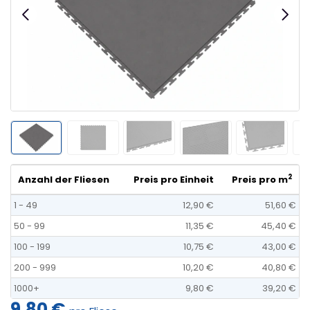
2
Anzahl der Fliesen
Preis pro Einheit
Preis pro m
1 - 49
12,90 €
51,60 €
50 - 99
11,35 €
45,40 €
100 - 199
10,75 €
43,00 €
200 - 999
10,20 €
40,80 €
1000+
9,80 €
39,20 €
9,80 €