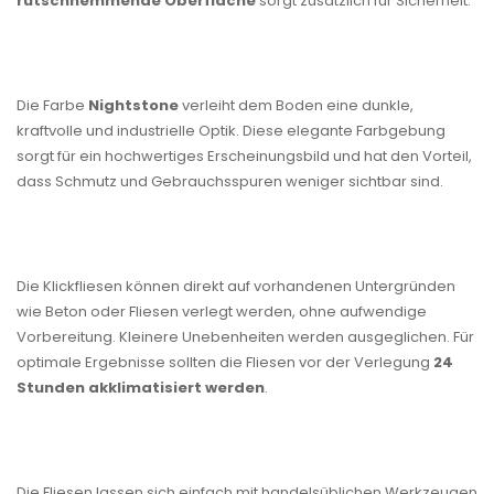
rutschhemmende Oberfläche
sorgt zusätzlich für Sicherheit.
Die Farbe
Nightstone
verleiht dem Boden eine dunkle,
kraftvolle und industrielle Optik. Diese elegante Farbgebung
sorgt für ein hochwertiges Erscheinungsbild und hat den Vorteil,
dass Schmutz und Gebrauchsspuren weniger sichtbar sind.
Die Klickfliesen können direkt auf vorhandenen Untergründen
wie Beton oder Fliesen verlegt werden, ohne aufwendige
Vorbereitung. Kleinere Unebenheiten werden ausgeglichen. Für
optimale Ergebnisse sollten die Fliesen vor der Verlegung
24
Stunden akklimatisiert werden
.
Die Fliesen lassen sich einfach mit handelsüblichen Werkzeugen