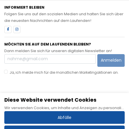
INFORMIERT BLEIBEN
Folgen Sie uns auf den sozialen Medien und halten Sie sich über
die neuesten Nachrichten auf dem Laufenden!
MÖCHTEN SIE AUF DEM LAUFENDEN BLEIBEN?
Dann melden Sie sich für unseren digitalen Newsletter an!
Anmelden
Ja, ich melde mich für die monatlichen Marketingaktionen an.
Diese Website verwendet Cookies
Sitemap
Allgemeine Geschäftsbedingungen
Datenschutzerklärung
Wir verwenden Cookies, um Inhalte und Anzeigen zu personalisieren, Funktionen für soziale Medien bereitzustellen und unseren Datenverkehr zu analysieren. Wir geben auch Informationen über Ihre Nutzung unserer Website an unsere Partner für soziale Medien, Werbung und Analysen weiter, die diese mit anderen Informationen kombinieren können, die Sie ihnen zur Verfügung gestellt oder durch Ihre Nutzung ihrer Dienste gesammelt haben.
Haftungsausschluss
Impressum
Cookie-Richtlinie
Abfälle