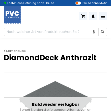
Kostenlose Lieferung nach Hause
Das billigste Deutschland
Preise ohne MwSt.
DiamondDeck
DiamondDeck Anthrazit
Bald wieder verfügbar
Sehen Sie sich die folgenden Alternativen an