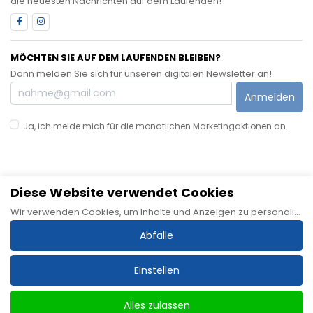
die neuesten Nachrichten auf dem Laufenden!
MÖCHTEN SIE AUF DEM LAUFENDEN BLEIBEN?
Dann melden Sie sich für unseren digitalen Newsletter an!
Anmelden
Ja, ich melde mich für die monatlichen Marketingaktionen an.
Diese Website verwendet Cookies
Sitemap
Allgemeine Geschäftsbedingungen
Datenschutzerklärung
Wir verwenden Cookies, um Inhalte und Anzeigen zu personalisieren, Funktionen für soziale Medien bereitzustellen und unseren Datenverkehr zu analysieren. Wir geben auch Informationen über Ihre Nutzung unserer Website an unsere Partner für soziale Medien, Werbung und Analysen weiter, die diese mit anderen Informationen kombinieren können, die Sie ihnen zur Verfügung gestellt oder durch Ihre Nutzung ihrer Dienste gesammelt haben.
Haftungsausschluss
Impressum
Cookie-Richtlinie
Abfälle
Einstellen
Alles zulassen