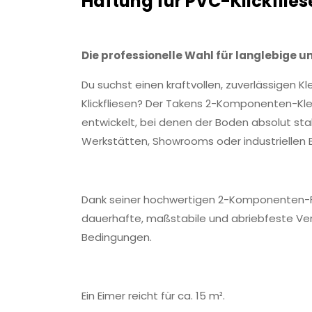
Haftung für PVC-Klickflies
Die professionelle Wahl für langlebige 
Du suchst einen kraftvollen, zuverlässigen K
Klickfliesen? Der Takens 2-Komponenten-Kl
entwickelt, bei denen der Boden absolut stabi
Werkstätten, Showrooms oder industriellen 
Dank seiner hochwertigen 2-Komponenten-Fo
dauerhafte, maßstabile und abriebfeste Ve
Bedingungen.
Ein Eimer reicht für ca. 15 m².