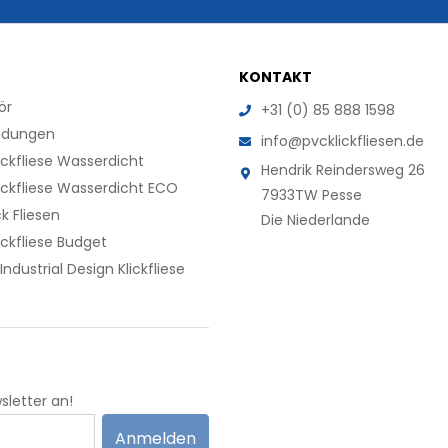
KONTAKT
ör
+31 (0) 85 888 1598
dungen
info@pvcklickfliesen.de
ickfliese Wasserdicht
Hendrik Reindersweg 26
ickfliese Wasserdicht ECO
7933TW Pesse
k Fliesen
Die Niederlande
ickfliese Budget
Industrial Design Klickfliese
sletter an!
Anmelden