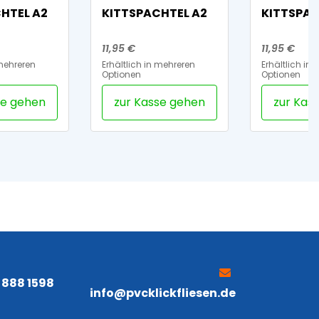
HTEL A2
KITTSPACHTEL A2
KITTSPAC
11,95 €
11,95 €
 mehreren
Erhältlich in mehreren
Erhältlich in
Optionen
Optionen
se gehen
zur Kasse gehen
zur Kas
5 888 1598
info@pvcklickfliesen.de