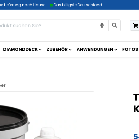
se Lieferung nach Hause
Das billigste Deutschland
DIAMONDDECK
ZUBEHÖR
ANWENDUNGEN
FOTOS
ber
T
5