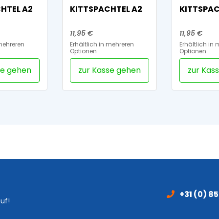
HTEL A2
KITTSPACHTEL A2
KITTSPAC
11,95 €
11,95 €
 mehreren
Erhältlich in mehreren
Erhältlich in
Optionen
Optionen
se gehen
zur Kasse gehen
zur Kas
+31 (0) 8
uf!