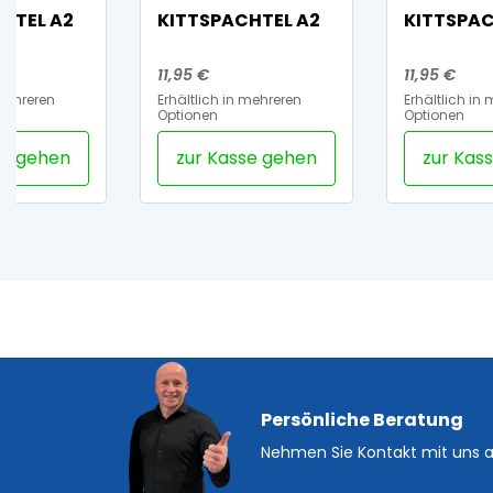
HTEL A2
KITTSPACHTEL A2
KITTSPAC
11,95 €
11,95 €
 mehreren
Erhältlich in mehreren
Erhältlich in
Optionen
Optionen
se gehen
zur Kasse gehen
zur Kas
Persönliche Beratung
Nehmen Sie Kontakt mit uns a