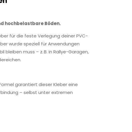
en
und hochbelastbare Böden.
leber für die feste Verlegung deiner PVC-
eber wurde speziell für Anwendungen
l bleiben muss – z. B. in Rallye-Garagen,
Bereichen.
rmel garantiert dieser Kleber eine
rbindung – selbst unter extremen