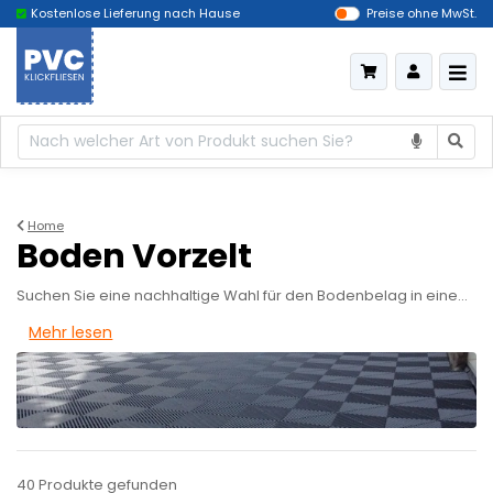
Das billigste Deutschland
Lieferung innerhalb von 5 A
Preise ohne MwSt.
Home
Boden Vorzelt
Suchen Sie eine nachhaltige Wahl für den Bodenbelag in einem Zelt? Die Vorzelt fliesen aus PVC-Klickfliesen werden aus hochwertigen und recycelten Materialien hergestellt. Der perfekte Vorzeltboden.
Mehr lesen
40 Produkte
gefunden