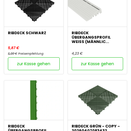
RIBDECK SCHWARZ
RIBDECK
ÜBERGANGSPROFIL
WEISS (MÄNNLIC...
5,87 €
4,23 €
6,00 €
Preisempfehlung
zur Kasse gehen
zur Kasse gehen
RIBDECK
RIBDECK GRÜN - COPY -
ÜBERGANGSPROFIL
20260407083432