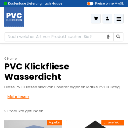
Kostenlose Lieferung nach Hause
Das billigste Deutschland
Preise ohne MwSt.
Home
PVC Klickfliese
Wasserdicht
Diese PVC Fliesen sind von unserer eigenen Marke PVC Kliktegel. Sorgfältig zusammengestellt und gründlich getestet für nur die beste Qualität PVC Bodenbelag. Die Böden sind nicht nur von hoher Qualität, sondern haben auch ein schönes, luxuriöses Aussehen. Dank des innovativen Klicksystems können die Fliesen einfach und ohne Kleben auf praktisch jedem vorhandenen Boden verlegt werden.
Mehr lesen
9 Produkte
gefunden
Populär
Unsere Wahl