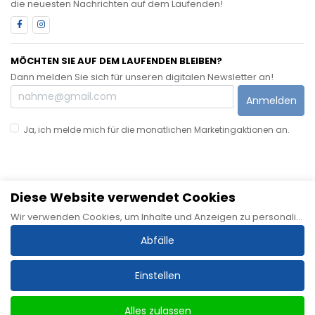
die neuesten Nachrichten auf dem Laufenden!
MÖCHTEN SIE AUF DEM LAUFENDEN BLEIBEN?
Dann melden Sie sich für unseren digitalen Newsletter an!
Anmelden
Ja, ich melde mich für die monatlichen Marketingaktionen an.
Diese Website verwendet Cookies
Sitemap
Allgemeine Geschäftsbedingungen
Datenschutzerklärung
Wir verwenden Cookies, um Inhalte und Anzeigen zu personalisieren, Funktionen für soziale Medien bereitzustellen und unseren Datenverkehr zu analysieren. Wir geben auch Informationen über Ihre Nutzung unserer Website an unsere Partner für soziale Medien, Werbung und Analysen weiter, die diese mit anderen Informationen kombinieren können, die Sie ihnen zur Verfügung gestellt oder durch Ihre Nutzung ihrer Dienste gesammelt haben.
Haftungsausschluss
Impressum
Cookie-Richtlinie
Abfälle
Einstellen
Alles zulassen