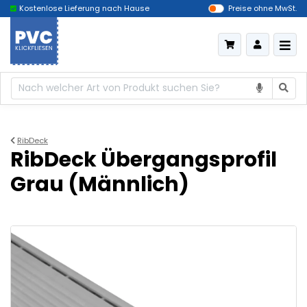
Kostenlose Lieferung nach Hause
Das billigste Deutschland
Preise ohne MwSt.
RibDeck
RibDeck Übergangsprofil
Grau (Männlich)