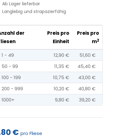
Ab Lager lieferbar
Langlebig und strapazierfähig
Anzahl der
Preis pro
Preis pro
2
Fliesen
Einheit
m
1 - 49
12,90 €
51,60 €
50 - 99
11,35 €
45,40 €
100 - 199
10,75 €
43,00 €
200 - 999
10,20 €
40,80 €
1000+
9,80 €
39,20 €
,80 €
pro Fliese