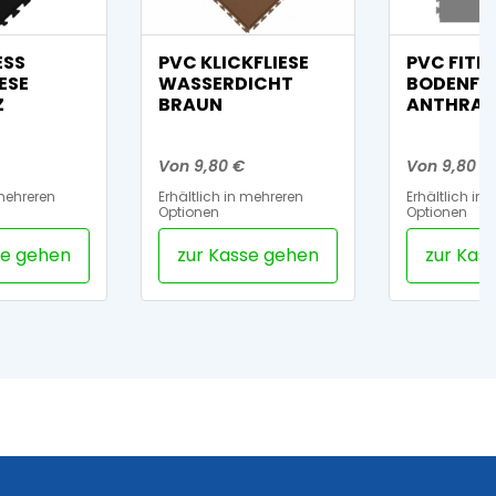
ESS
PVC KLICKFLIESE
PVC FITN
ESE
WASSERDICHT
BODENFLI
Z
BRAUN
ANTHRAZ
Von 9,80 €
Von 9,80 €
 mehreren
Erhältlich in mehreren
Erhältlich in
Optionen
Optionen
se gehen
zur Kasse gehen
zur Kas