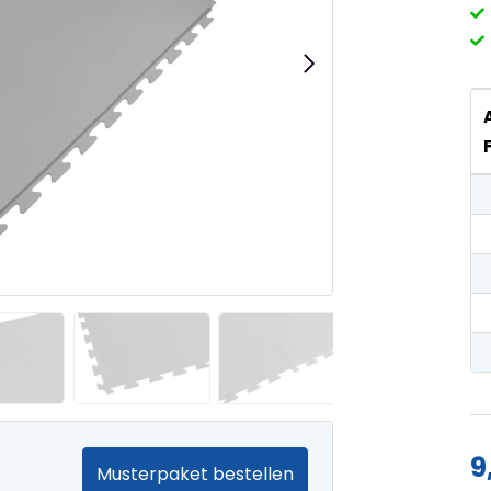
9
Musterpaket bestellen