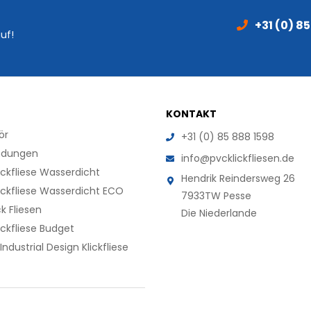
+31 (0) 8
uf!
KONTAKT
ör
+31 (0) 85 888 1598
dungen
info@pvcklickfliesen.de
ickfliese Wasserdicht
Hendrik Reindersweg 26
ickfliese Wasserdicht ECO
7933TW Pesse
k Fliesen
Die Niederlande
ickfliese Budget
Industrial Design Klickfliese