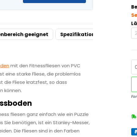
Be
S
Lä
enbereich geeignet
Spezifikationen
Verwandt
oden
mit den Fitnessfliesen von PVC
ist eine starke Fliese, die problemlos
die Fliese kratzfest, so dass
n können.
Fo
nessboden
ness fliesen ganz einfach wie ein Puzzle
Sie benötigen, ist ein Stanley-Messer,
den. Die Fliesen sind in den Farben