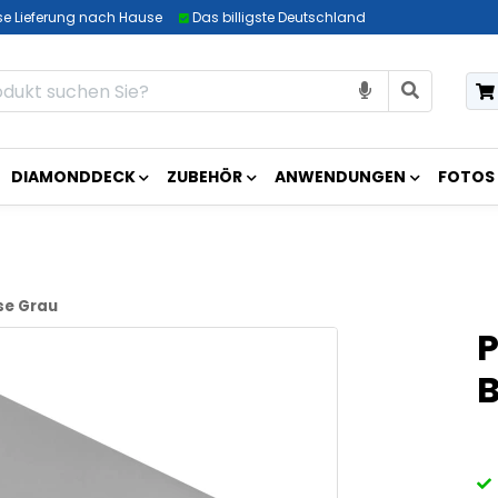
se Lieferung nach Hause
Das billigste Deutschland
DIAMONDDECK
ZUBEHÖR
ANWENDUNGEN
FOTOS
se Grau
P
B