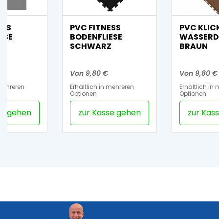
ESS
PVC FITNESS
PVC KLIC
ESE
BODENFLIESE
WASSERD
IT
SCHWARZ
BRAUN
Von 9,80 €
Von 9,80 €
 mehreren
Erhältlich in mehreren
Erhältlich in
Optionen
Optionen
se gehen
zur Kasse gehen
zur Kas