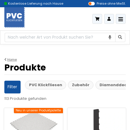
Das billigste Deutschland
Lieferung innerhalb von 5 A
Preise ohne MwSt.
Home
Produkte
PVC Klickfliesen
Zubehör
Diamonddeck
Filter
113 Produkte
gefunden
Neu in unserer Produktpalette