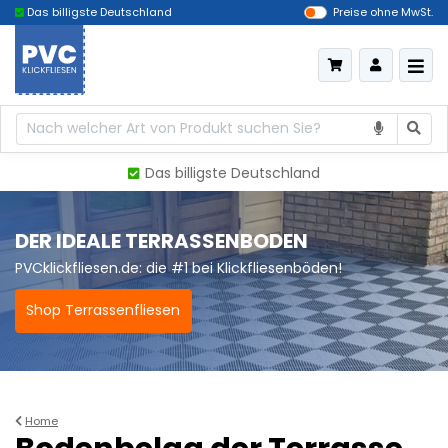
Das billigste Deutschland
Lieferung innerhalb von 5 A
Preise ohne MwSt.
Das billigste Deutschland
DER IDEALE TERRASSENBODEN
PVCklickfliesen.de: die #1 bei Klickfliesenböden!
Shop Terrassenfliesen
Home