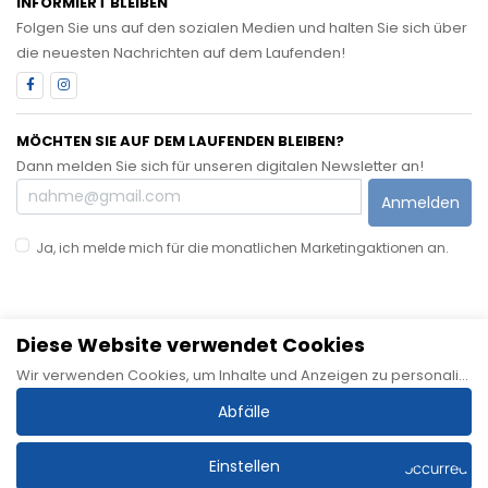
INFORMIERT BLEIBEN
Folgen Sie uns auf den sozialen Medien und halten Sie sich über
die neuesten Nachrichten auf dem Laufenden!
MÖCHTEN SIE AUF DEM LAUFENDEN BLEIBEN?
Dann melden Sie sich für unseren digitalen Newsletter an!
Anmelden
Ja, ich melde mich für die monatlichen Marketingaktionen an.
Diese Website verwendet Cookies
Sitemap
Allgemeine Geschäftsbedingungen
Datenschutzerklärung
Wir verwenden Cookies, um Inhalte und Anzeigen zu personalisieren, Funktionen für soziale Medien bereitzustellen und unseren Datenverkehr zu analysieren. Wir geben auch Informationen über Ihre Nutzung unserer Website an unsere Partner für soziale Medien, Werbung und Analysen weiter, die diese mit anderen Informationen kombinieren können, die Sie ihnen zur Verfügung gestellt oder durch Ihre Nutzung ihrer Dienste gesammelt haben.
Haftungsausschluss
Impressum
Cookie-Richtlinie
Abfälle
Einstellen